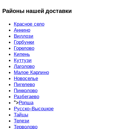
Районы нашей доставки
Красное село
Аннино
Виллози
Горбунки
Горелово
Кипень
Куттузи
Лаголово
Малое Карлино
Новоселье
Пигелево
Пикколово
Разбегаево
">
Ропша
Русско-Высоцкое
Тайцы
Телези
Терволово