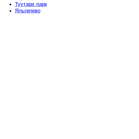
Туутари парк
Яльгелево