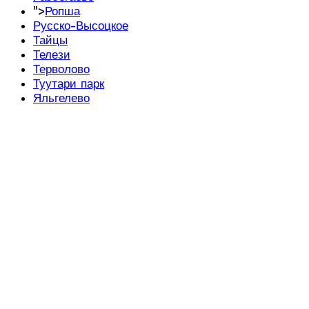
">
Ропша
Русско-Высоцкое
Тайцы
Телези
Терволово
Туутари парк
Яльгелево