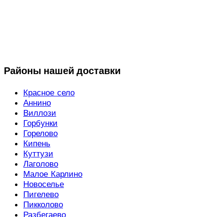
Районы нашей доставки
Красное село
Аннино
Виллози
Горбунки
Горелово
Кипень
Куттузи
Лаголово
Малое Карлино
Новоселье
Пигелево
Пикколово
Разбегаево