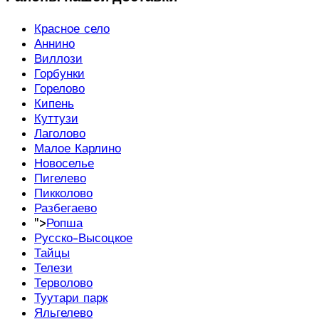
Красное село
Аннино
Виллози
Горбунки
Горелово
Кипень
Куттузи
Лаголово
Малое Карлино
Новоселье
Пигелево
Пикколово
Разбегаево
">
Ропша
Русско-Высоцкое
Тайцы
Телези
Терволово
Туутари парк
Яльгелево