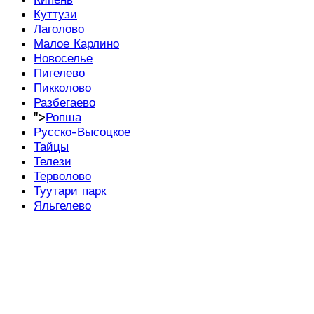
Куттузи
Лаголово
Малое Карлино
Новоселье
Пигелево
Пикколово
Разбегаево
">
Ропша
Русско-Высоцкое
Тайцы
Телези
Терволово
Туутари парк
Яльгелево