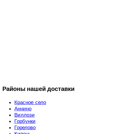
Районы нашей доставки
Красное село
Аннино
Виллози
Горбунки
Горелово
Кипень